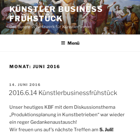
Zum
KÜNSTLER BUSINESS
Inhalt
FRÜHSTÜCK
springen
Das Business Netzwerk für Künstler*innen
Menü
MONAT:
JUNI 2016
VERÖFFENTLICHT
14. JUNI 2016
AM
2016.6.14 Künstlerbusinessfrühstück
Unser heutiges KBF mit dem Diskussionsthema
„Produktionsplanung in Kunstbetrieben“ war wieder
ein reger Gedankenaustausch!
Wir freuen uns auf’s nächste Treffen am
5. Juli!