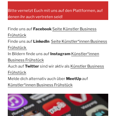
Bitte vernetzt Euch mit uns auf den Plattformen, auf
denen ihr auch vertreten seid!
Finde uns auf
Facebook​
Seite Künstler Business
Frühstück​
Finde uns auf ​
LinkedIn
​
Seite Künstler*innen Business
Frühstück
In Bildern finde uns auf
Instagram
Künstler*innen
Business Frühstück
Auch auf
Twitter
sind wir aktiv als
Künstler Business
Frühstück
Melde dich alternativ auch über
MeetUp
auf
Künstler*innen Business Frühstück