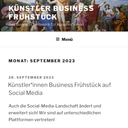
Zum
KÜNSTLER BUSINESS
Inhalt
FRÜHSTÜCK
springen
Das Business Netzwerk für Künstler*innen
Menü
MONAT:
SEPTEMBER 2023
VERÖFFENTLICHT
28. SEPTEMBER 2023
AM
Künstler*innen Business Frühstück auf
Social Media
Auch die Social-Media-Landschaft ändert und
erweitert sich! Wir sind auf unterschiedlichen
Plattformen vertreten!