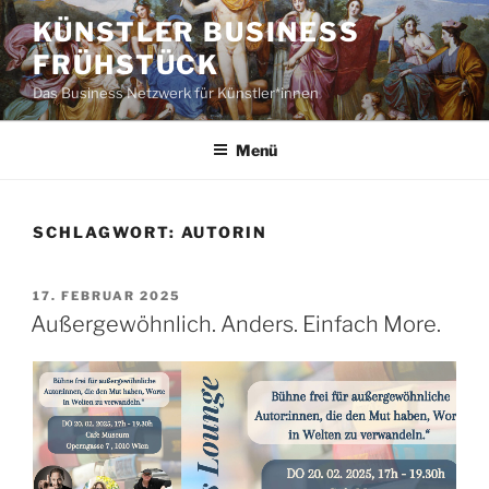
Zum
KÜNSTLER BUSINESS
Inhalt
FRÜHSTÜCK
springen
Das Business Netzwerk für Künstler*innen
Menü
SCHLAGWORT:
AUTORIN
VERÖFFENTLICHT
17. FEBRUAR 2025
AM
Außergewöhnlich. Anders. Einfach More.