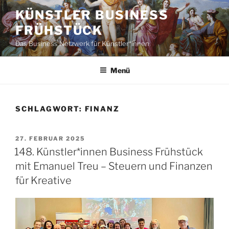
Zum
KÜNSTLER BUSINESS
Inhalt
FRÜHSTÜCK
springen
Das Business Netzwerk für Künstler*innen
Menü
SCHLAGWORT:
FINANZ
VERÖFFENTLICHT
27. FEBRUAR 2025
AM
148. Künstler*innen Business Frühstück
mit Emanuel Treu – Steuern und Finanzen
für Kreative