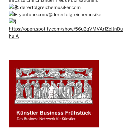
Infos zu Emi
Emanuel Treu
s Publikationen:
:
dererfolgreichemusiker.com
:
youtube.com/@dererfolgreichemusiker
:
https://open.spotify.com/show/56u2qVMVArIZpjJnDu
hulA