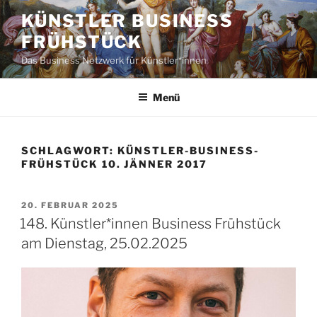
Zum
KÜNSTLER BUSINESS
Inhalt
FRÜHSTÜCK
springen
Das Business Netzwerk für Künstler*innen
Menü
SCHLAGWORT:
KÜNSTLER-BUSINESS-
FRÜHSTÜCK 10. JÄNNER 2017
VERÖFFENTLICHT
20. FEBRUAR 2025
AM
148. Künstler*innen Business Frühstück
am Dienstag, 25.02.2025