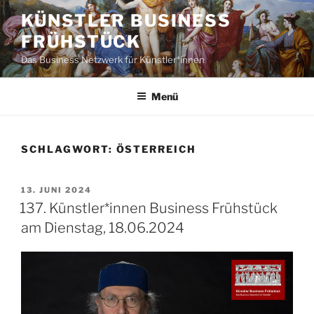
Zum
KÜNSTLER BUSINESS
Inhalt
FRÜHSTÜCK
springen
Das Business Netzwerk für Künstler*innen
Menü
SCHLAGWORT:
ÖSTERREICH
VERÖFFENTLICHT
13. JUNI 2024
AM
137. Künstler*innen Business Frühstück
am Dienstag, 18.06.2024