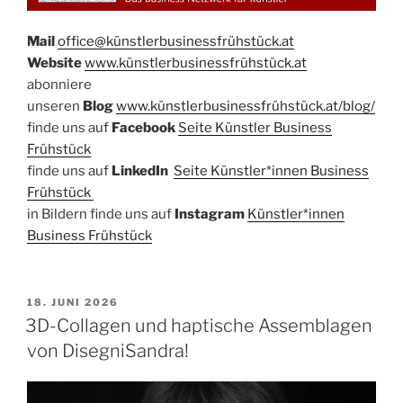
Mail
office@künstlerbusinessfrühstück.at​
Website
​
www.künstlerbusinessfrühstück.at
abonniere
unseren
Blog
www.künstlerbusinessfrühstück.at/blog/
​finde uns auf
Facebook​
Seite Künstler Business
Frühstück​
finde uns auf ​
LinkedIn
​
Seite Künstler*innen Business
Frühstück
in Bildern finde uns auf
Instagram
Künstler*innen
Bu
siness Frühstück
VERÖFFENTLICHT
18. JUNI 2026
AM
3D-Collagen und haptische Assemblagen
von DisegniSandra!