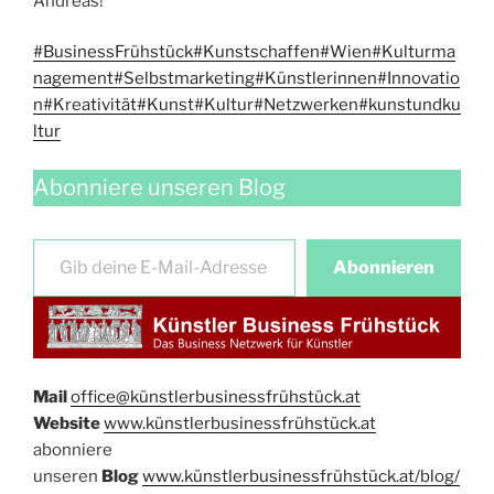
Andreas!
#BusinessFrühstück
#Kunstschaffen
#Wien
#Kulturma
nagement
#Selbstmarketing
#Künstlerinnen
#Innovatio
n
#Kreativität
#Kunst
#Kultur
#Netzwerken
#kunstundku
ltur
Abonniere unseren Blog
Gib deine E-Mail-Adresse ein …
Abonnieren
Mail
office@künstlerbusinessfrühstück.at​
Website
​
www.künstlerbusinessfrühstück.at
abonniere
unseren
Blog
www.künstlerbusinessfrühstück.at/blog/