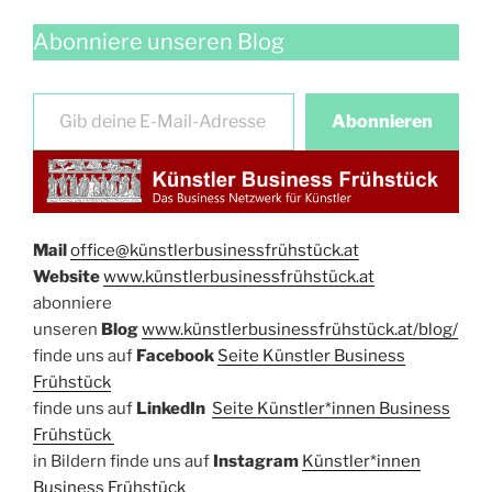
Abonniere unseren Blog
Gib deine E-Mail-Adresse ein …
Abonnieren
Mail
office@künstlerbusinessfrühstück.at​
Website
​
www.künstlerbusinessfrühstück.at
abonniere
unseren
Blog
www.künstlerbusinessfrühstück.at/blog/
​finde uns auf
Facebook​
Seite Künstler Business
Frühstück​
finde uns auf ​
LinkedIn
​
Seite Künstler*innen Business
Frühstück
in Bildern finde uns auf
Instagram
Künstler*innen
Bu
siness Frühstück