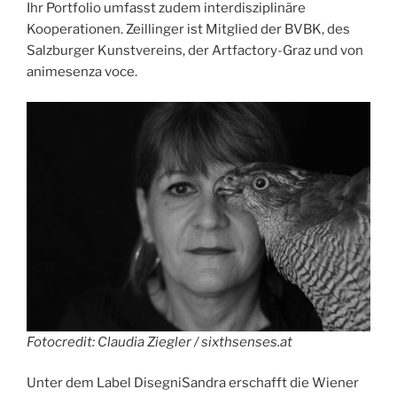
Ihr Portfolio umfasst zudem interdisziplinäre
Kooperationen. Zeillinger ist Mitglied der BVBK, des
Salzburger Kunstvereins, der Artfactory-Graz und von
animesenza voce.
Fotocredit: Claudia Ziegler / sixthsenses.at
Unter dem Label DisegniSandra erschafft die Wiener