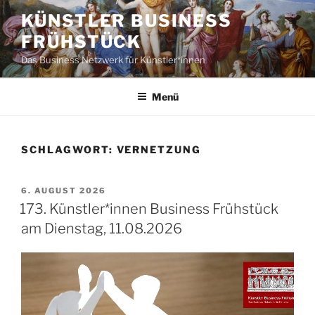
Zum
KÜNSTLER BUSINESS
Inhalt
FRÜHSTÜCK
springen
Das Business Netzwerk für Künstler*innen
Menü
SCHLAGWORT:
VERNETZUNG
VERÖFFENTLICHT
6. AUGUST 2026
AM
173. Künstler*innen Business Frühstück
am Dienstag, 11.08.2026