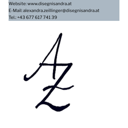
Website: www.disegnisandra.at
E-Mail: alexandra.zeillinger@disegnisandra.at
Tel.: +43 677 617 741 39