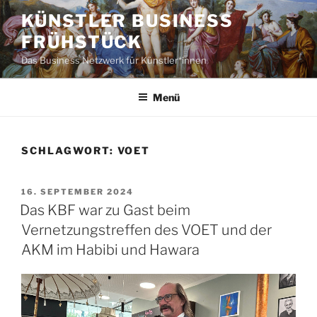
Zum
KÜNSTLER BUSINESS
Inhalt
FRÜHSTÜCK
springen
Das Business Netzwerk für Künstler*innen
Menü
SCHLAGWORT:
VOET
VERÖFFENTLICHT
16. SEPTEMBER 2024
AM
Das KBF war zu Gast beim
Vernetzungstreffen des VOET und der
AKM im Habibi und Hawara