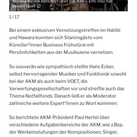
Monika Medek berichtet über das KBF – Emi Treu hat
Sän
seinen Spaß 😉
Pia
1 / 17
Bei einem exklusiven Vernetzungstreffen im Habibi
und Hawara konnten sich Stammgäste vom
Künstler*innen Business Frühstück mit
Persönlichkeiten aus der Musikszene vernetzen.
So souverän wie sympathisch stellte Hans Ecker,
selbst hervorragender Musiker und Funktionär sowohl
bei der AKM als auch beim VOET, die
Verwertungsgesellschaften vor und streifte auch das
Thema Notfallfonds. Danach ließ er als Moderator
zahlreiche weitere Expert*innen zu Wort kommen:
So berichtete AKM-Präsident Paul Hertel über
verschiedene Aufgabenbereiche der AKM, wie z.Bsp.
der Werkeinstufungen der Kompositionen, Singer,