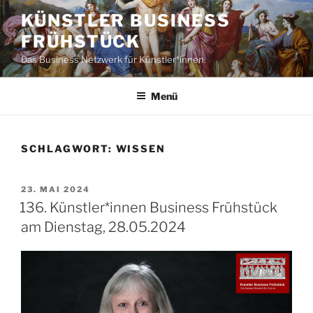
Zum
KÜNSTLER BUSINESS
Inhalt
FRÜHSTÜCK
springen
Das Business Netzwerk für Künstler*innen
Menü
SCHLAGWORT:
WISSEN
VERÖFFENTLICHT
23. MAI 2024
AM
136. Künstler*innen Business Frühstück
am Dienstag, 28.05.2024