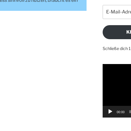
ss sinnvoll zu nutzen, braucht es ein
E-
Mail-
Adresse
K
Schließe dich 
Video-
Player
00:00