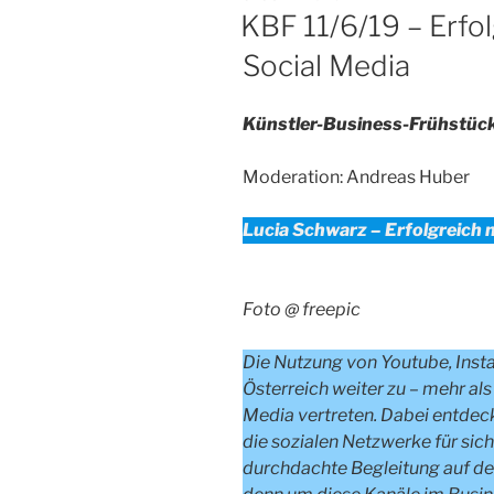
AM
KBF 11/6/19 – Erfol
Social Media
Künstler-Business-Frühstüc
Moderation: Andreas Huber
Lucia Schwarz –
Erfolgreich m
Foto @ freepic
Die Nutzung von Youtube, Inst
Österreich weiter zu – mehr als
Media vertreten. Dabei entde
die sozialen Netzwerke für sich
durchdachte Begleitung auf de