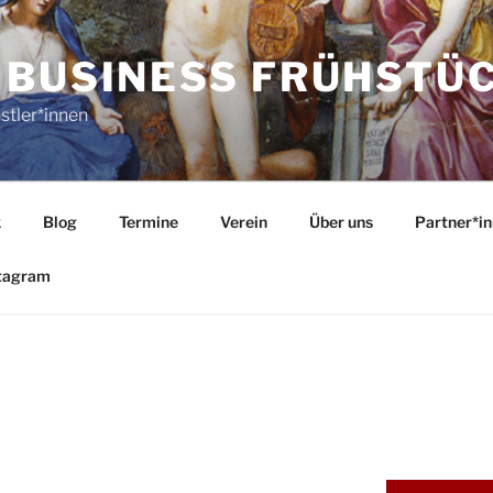
 BUSINESS FRÜHSTÜ
stler*innen
k
Blog
Termine
Verein
Über uns
Partner*i
tagram