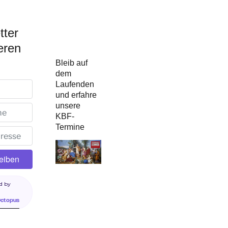
tter
eren
Bleib auf
dem
Laufenden
und erfahre
unsere
KBF-
Termine
d by
Octopus