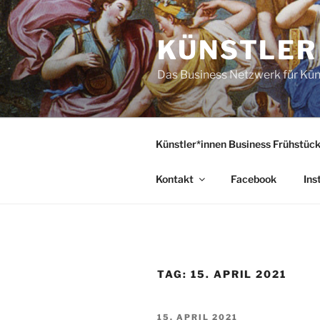
Zum
Inhalt
KÜNSTLER
springen
Das Business Netzwerk für Kün
Künstler*innen Business Frühstüc
Kontakt
Facebook
Ins
TAG:
15. APRIL 2021
VERÖFFENTLICHT
15. APRIL 2021