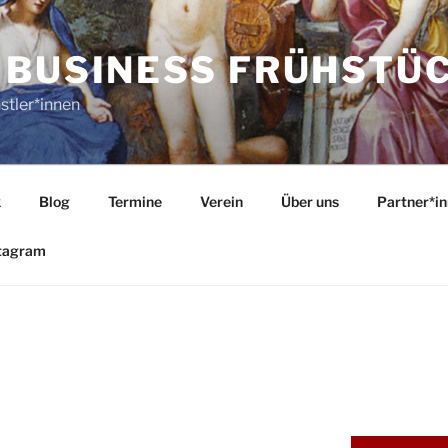
 BUSINESS FRÜHSTÜ
stler*innen
k
Blog
Termine
Verein
Über uns
Partner*i
tagram