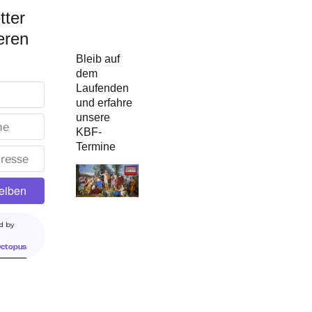
tter
eren
Bleib auf
dem
Laufenden
und erfahre
unsere
KBF-
Termine
d by
Octopus