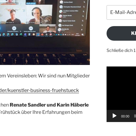
E-
Mail-
Adresse
K
Schließe dich 
Video-
em Vereinsleben: Wir sind nun Mitglieder
Player
eder/kuenstler-business-fruehstueck
echen
Renate Sandler und Karin Häberle
Frühstück über Ihre Erfahrungen beim
00:00