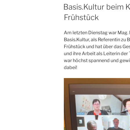
AM
Basis.Kultur beim 
Frühstück
Am letzten Dienstag war Mag. 
Basis.Kultur, als Referentin z
Frühstück und hat über das Gesc
und ihre Arbeit als Leiterin de
war höchst spannend und gewi
dabei!