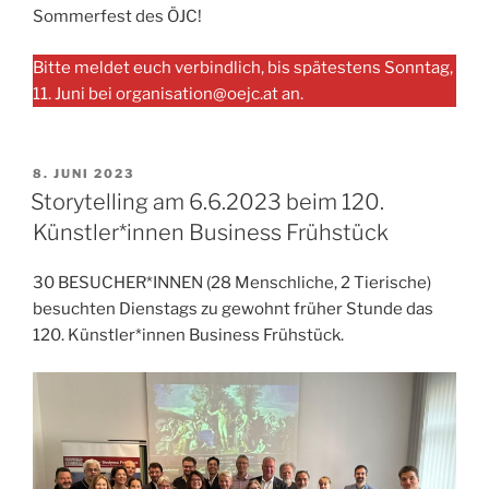
Sommerfest des ÖJC!
Bitte meldet euch verbindlich, bis spätestens Sonntag,
11. Juni bei organisation@oejc.at an.
VERÖFFENTLICHT
8. JUNI 2023
AM
Storytelling am 6.6.2023 beim 120.
Künstler*innen Business Frühstück
30 BESUCHER*INNEN (28 Menschliche, 2 Tierische)
besuchten Dienstags zu gewohnt früher Stunde das
120. Künstler*innen Business Frühstück.