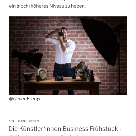
ein (noch) höheres Niveau zu heben.
@Oliver Erenyi
VERÖFFENTLICHT
19. JUNI 2023
AM
Die Künstler*innen Business Frühstück -