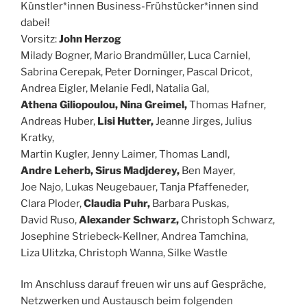
Künstler*innen Business-Frühstücker*innen sind
dabei!
Vorsitz:
John Herzog
Milady Bogner, Mario Brandmüller, Luca Carniel,
Sabrina Cerepak, Peter Dorninger, Pascal Dricot,
Andrea Eigler, Melanie Fedl, Natalia Gal,
Athena Giliopoulou, Nina Greimel,
Thomas Hafner,
Andreas Huber,
Lisi Hutter,
Jeanne Jirges, Julius
Kratky,
Martin Kugler, Jenny Laimer, Thomas Landl,
Andre Leherb, Sirus Madjderey,
Ben Mayer,
Joe Najo, Lukas Neugebauer, Tanja Pfaffeneder,
Clara Ploder,
Claudia Puhr,
Barbara Puskas,
David Ruso,
Alexander Schwarz,
Christoph Schwarz,
Josephine Striebeck-Kellner, Andrea Tamchina,
Liza Ulitzka, Christoph Wanna, Silke Wastle
Im Anschluss darauf freuen wir uns auf Gespräche,
Netzwerken und Austausch beim folgenden