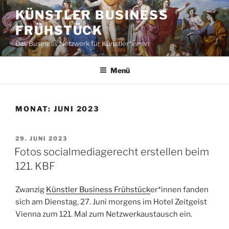
Zum
KÜNSTLER BUSINESS
Inhalt
FRÜHSTÜCK
springen
Das Business Netzwerk für Künstler*innen
Menü
MONAT:
JUNI 2023
VERÖFFENTLICHT
29. JUNI 2023
AM
Fotos socialmediagerecht erstellen beim
121. KBF
Zwanzig
Künstler Business Frühstück
er*innen fanden
sich am Dienstag, 27. Juni morgens im Hotel Zeitgeist
Vienna zum 121. Mal zum Netzwerkaustausch ein.