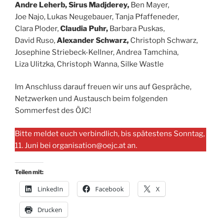
Andre Leherb, Sirus Madjderey,
Ben Mayer,
Joe Najo, Lukas Neugebauer, Tanja Pfaffeneder,
Clara Ploder,
Claudia Puhr,
Barbara Puskas,
David Ruso,
Alexander Schwarz,
Christoph Schwarz,
Josephine Striebeck-Kellner, Andrea Tamchina,
Liza Ulitzka, Christoph Wanna, Silke Wastle
Im Anschluss darauf freuen wir uns auf Gespräche,
Netzwerken und Austausch beim folgenden
Sommerfest des ÖJC!
Bitte meldet euch verbindlich, bis spätestens Sonntag,
11. Juni bei organisation@oejc.at an.
Teilen mit:
LinkedIn
Facebook
X
Drucken