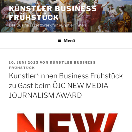
Zum
KÜNSTLER BUSINESS
Inhalt
FRÜHSTÜCK
springen
Das Business Netzwerk für Künstler*innen
Menü
VERÖFFENTLICHT
10. JUNI 2023
VON
KÜNSTLER BUSINESS
AM
FRÜHSTÜCK
Künstler*innen Business Frühstück
zu Gast beim ÖJC NEW MEDIA
JOURNALISM AWARD