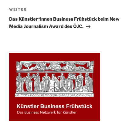
Nächster
WEITER
Beitrag
Das Künstler*innen Business Frühstück beim New
Media Journalism Award des ÖJC.