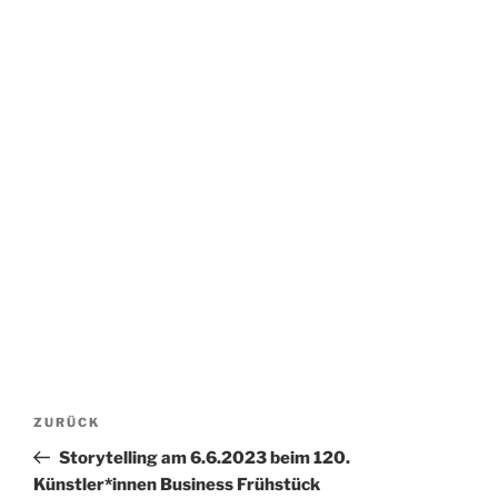
Beitrags-
Vorheriger
ZURÜCK
Navigation
Beitrag
Storytelling am 6.6.2023 beim 120.
Künstler*innen Business Frühstück