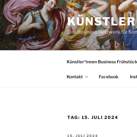
Zum
Inhalt
KÜNSTLER
springen
Das Business Netzwerk für Kün
Künstler*innen Business Frühstüc
Kontakt
Facebook
Ins
TAG:
15. JULI 2024
VERÖFFENTLICHT
15. JULI 2024