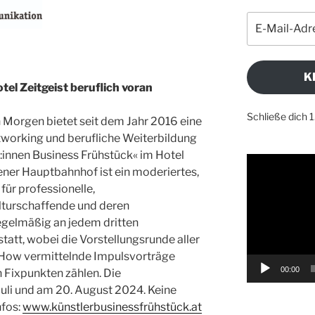
E-
Mail-
Adresse
K
el Zeitgeist beruflich voran
Schließe dich 
 Morgen bietet seit dem Jahr 2016 eine
tworking und berufliche Weiterbildung
r:innen Business Frühstück« im Hotel
Video-
ener Hauptbahnhof ist ein moderiertes,
Player
für professionelle,
turschaffende und deren
regelmäßig an jedem dritten
statt, wobei die Vorstellungsrunde aller
How vermittelnde Impulsvorträge
00:00
 Fixpunkten zählen. Die
Juli und am 20. August 2024. Keine
nfos:
www.künstlerbusinessfrühstück.at