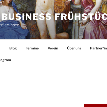
 BUSINESS FRÜHSTÜ
stler*innen
k
Blog
Termine
Verein
Über uns
Partner*i
tagram