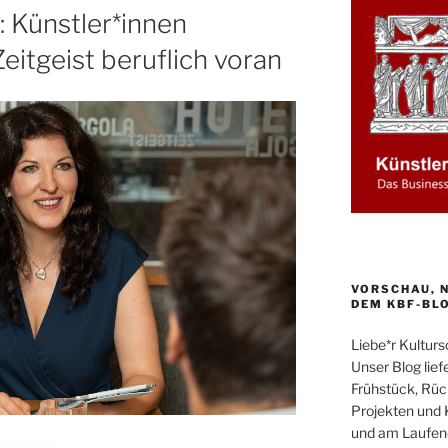
 Künstler*innen
itgeist beruflich voran
VORSCHAU, N
DEM KBF-BL
Liebe*r Kultur
Unser Blog liefe
Frühstück, Rüc
Projekten und 
und am Laufend