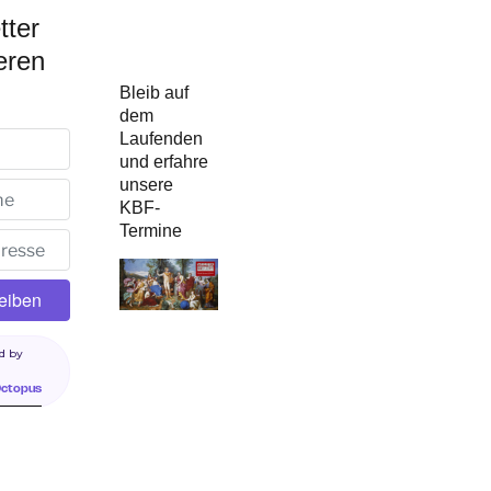
tter
eren
Bleib auf
dem
Laufenden
und erfahre
unsere
KBF-
Termine
d by
Octopus