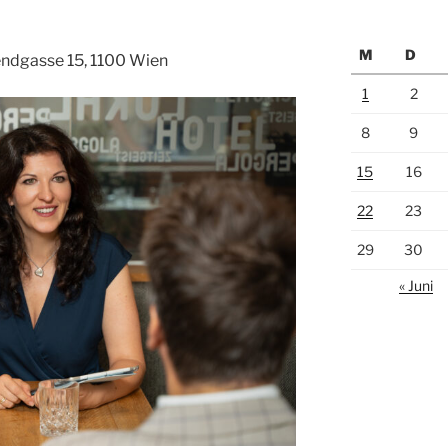
M
D
endgasse 15, 1100 Wien
1
2
8
9
15
16
22
23
29
30
« Juni