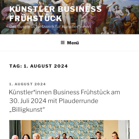
Zum
KÜNSTLER BUSINESS
Inhalt
FRÜHSTÜCK
springen
Das Business Netzwerk für Künstler*innen
Menü
TAG:
1. AUGUST 2024
VERÖFFENTLICHT
1. AUGUST 2024
AM
Künstler*innen Business Frühstück am
30. Juli 2024 mit Plauderrunde
„Billigkunst“