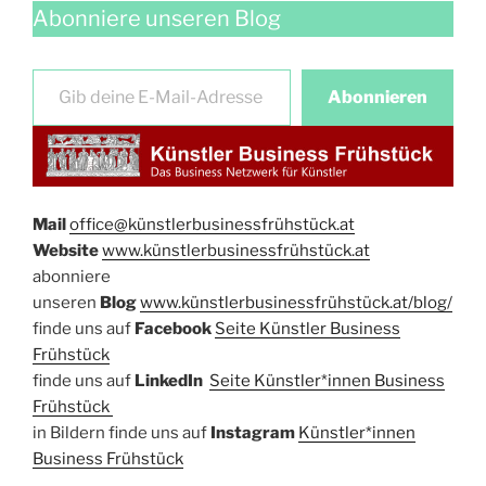
Abonniere unseren Blog
Gib deine E-Mail-Adresse ein …
Abonnieren
Mail
office@künstlerbusinessfrühstück.at​
Website
​
www.künstlerbusinessfrühstück.at
abonniere
unseren
Blog
www.künstlerbusinessfrühstück.at/blog/
​finde uns auf
Facebook​
Seite Künstler Business
Frühstück​
finde uns auf ​
LinkedIn
​
Seite Künstler*innen Business
Frühstück
in Bildern finde uns auf
Instagram
Künstler*innen
Bu
siness Frühstück