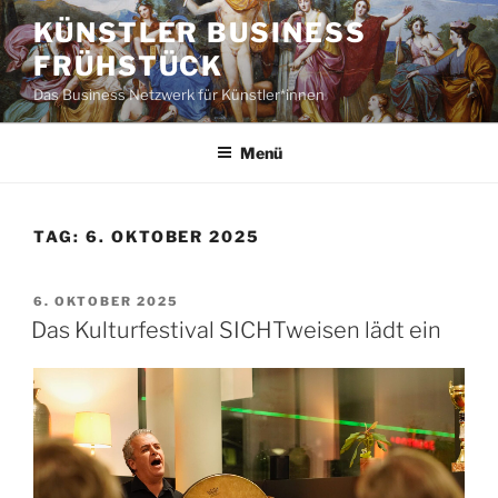
Zum
KÜNSTLER BUSINESS
Inhalt
FRÜHSTÜCK
springen
Das Business Netzwerk für Künstler*innen
Menü
TAG:
6. OKTOBER 2025
VERÖFFENTLICHT
6. OKTOBER 2025
AM
Das Kulturfestival SICHTweisen lädt ein