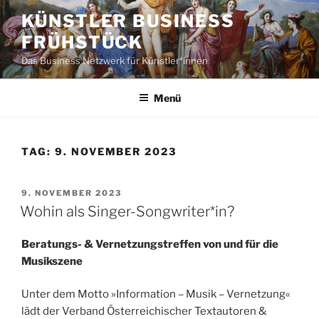
Zum
KÜNSTLER BUSINESS
Inhalt
FRÜHSTÜCK
springen
Das Business Netzwerk für Künstler*innen
Menü
TAG:
9. NOVEMBER 2023
VERÖFFENTLICHT
9. NOVEMBER 2023
AM
Wohin als Singer-Songwriter*in?
Beratungs- & Vernetzungstreffen von und für die
Musikszene
Unter dem Motto »Information – Musik – Vernetzung«
lädt der Verband Österreichischer Textautoren &