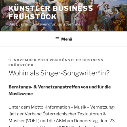
Zum
KÜNSTLER BUSINESS
Inhalt
FRÜHSTÜCK
springen
Das Business Netzwerk für Künstler*innen
Menü
VERÖFFENTLICHT
9. NOVEMBER 2023
VON
KÜNSTLER BUSINESS
AM
FRÜHSTÜCK
Wohin als Singer-Songwriter*in?
Beratungs- & Vernetzungstreffen von und für die
Musikszene
Unter dem Motto »Information – Musik – Vernetzung«
lädt der Verband Österreichischer Textautoren &
Musiker (VOET) und die AKM am Donnerstag, dem 23.