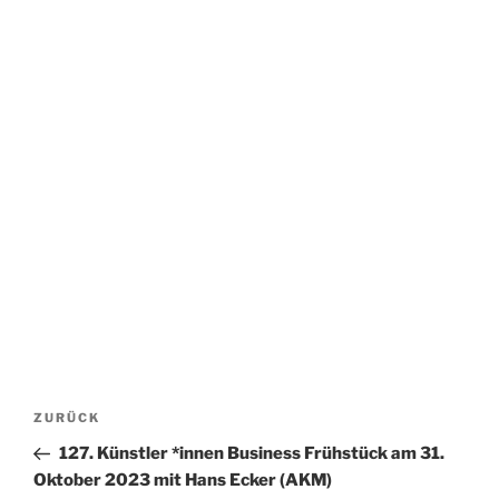
Beitrags-
Vorheriger
ZURÜCK
Navigation
Beitrag
127. Künstler *innen Business Frühstück am 31.
Oktober 2023 mit Hans Ecker (AKM)