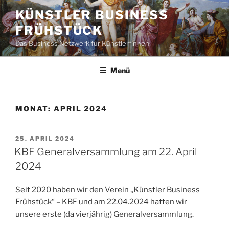
Zum
KÜNSTLER BUSINESS
Inhalt
FRÜHSTÜCK
springen
Das Business Netzwerk für Künstler*innen
Menü
MONAT:
APRIL 2024
VERÖFFENTLICHT
25. APRIL 2024
AM
KBF Generalversammlung am 22. April
2024
Seit 2020 haben wir den Verein „Künstler Business
Frühstück“ – KBF und am 22.04.2024 hatten wir
unsere erste (da vierjährig) Generalversammlung.