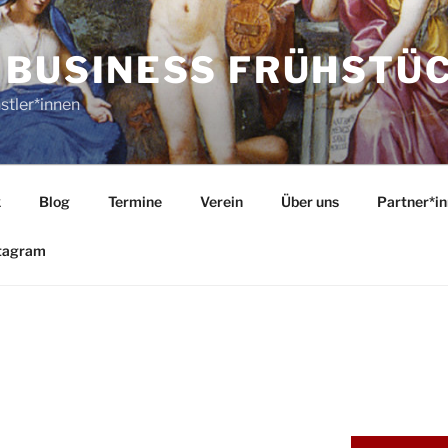
 BUSINESS FRÜHSTÜ
stler*innen
k
Blog
Termine
Verein
Über uns
Partner*i
tagram
4