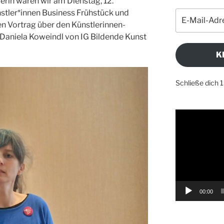
erin waren wir am Dienstag, 12.
tler*innen Business Frühstück und
E-
Mail-
 Vortrag über den Künstlerinnen-
Adresse
Daniela Koweindl von IG Bildende Kunst
K
Schließe dich 
Video-
Player
00:00