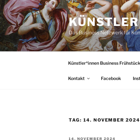
Zum
Inhalt
KÜNSTLER
springen
Das Business Netzwerk für Kün
Künstler*innen Business Frühstüc
Kontakt
Facebook
Ins
TAG:
14. NOVEMBER 202
VERÖFFENTLICHT
14. NOVEMBER 2024