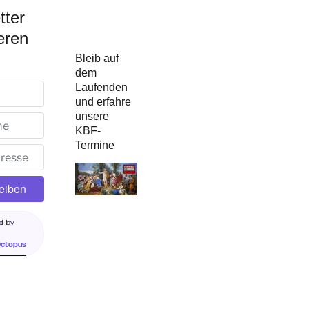
tter
eren
Bleib auf
dem
Laufenden
und erfahre
unsere
KBF-
Termine
d by
Octopus