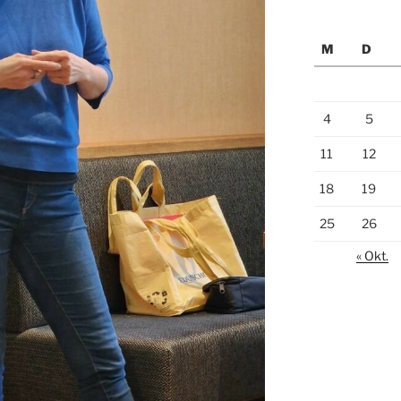
M
D
4
5
11
12
18
19
25
26
« Okt.