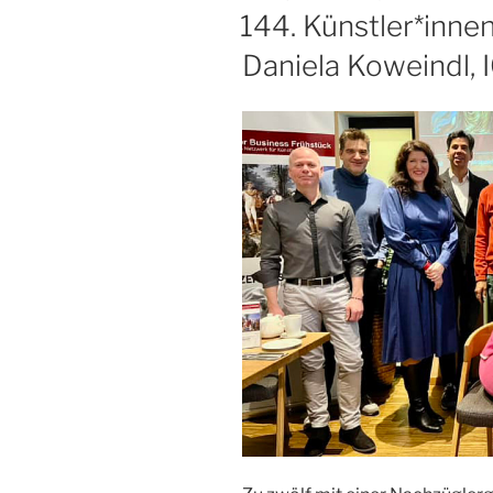
AM
144. Künstler*inne
Daniela Koweindl, 