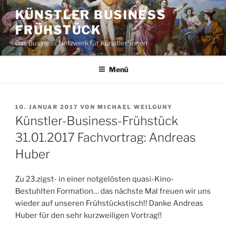
Zum
KÜNSTLER BUSINESS
Inhalt
FRÜHSTÜCK
springen
Das Business Netzwerk für Künstler*innen
Menü
VERÖFFENTLICHT
10. JANUAR 2017
VON
MICHAEL WEILGUNY
AM
Künstler-Business-Frühstück
31.01.2017 Fachvortrag: Andreas
Huber
Zu 23.zigst- in einer notgelösten quasi-Kino-
Bestuhlten Formation… das nächste Mal freuen wir uns
wieder auf unseren Frühstückstisch!! Danke Andreas
Huber für den sehr kurzweiligen Vortrag!!