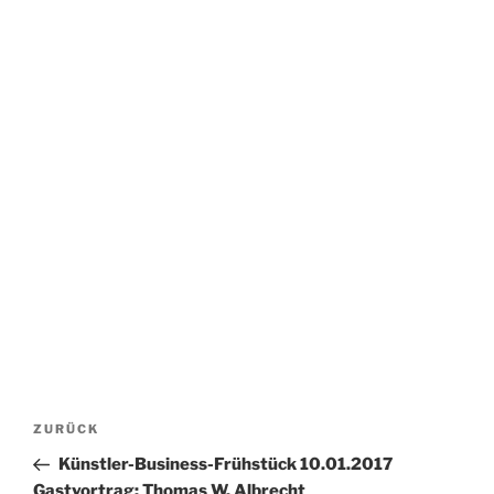
Beitrags-
Vorheriger
ZURÜCK
Navigation
Beitrag
Künstler-Business-Frühstück 10.01.2017
Gastvortrag: Thomas W. Albrecht