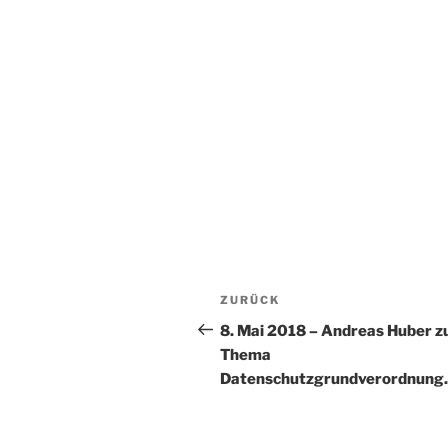
Beitrags-
Vorheriger
ZURÜCK
Navigation
Beitrag
8. Mai 2018 – Andreas Huber 
Thema
Datenschutzgrundverordnun