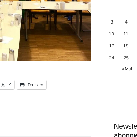
3
4
10
11
17
18
24
25
« Mai
X
Drucken
Newsle
abonni