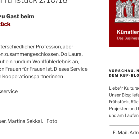
zu Gast beim
tück
nterschiedlicher Profession, aber
en zusammengeschlossen. Do Laura,
ut ein rundum Wohlfühlerlebnis an,
n Frauen für Frauen ist. Dieses Service
VORSCHAU, N
DEM KBF-BL
ere Kooperationspartnerinnen
Liebe*r Kultur
sservice
Unser Blog liefe
Frühstück, Rüc
Projekten und 
und am Laufend
er. Martina Sekkal. Foto
E-
Mail-