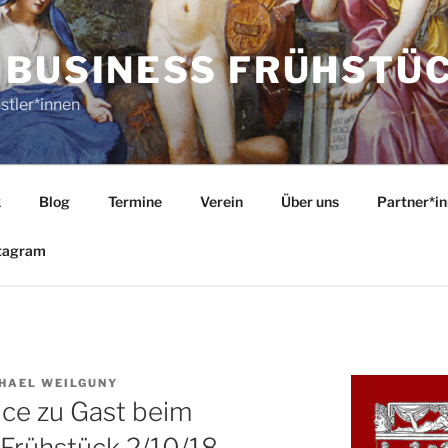
 BUSINESS FRÜHSTÜ
stler*innen
k
Blog
Termine
Verein
Über uns
Partner*i
tagram
HAEL WEILGUNY
ice zu Gast beim
-Frühstück 2/10/18