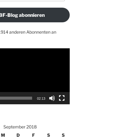
BF-Blog abonnieren
1.914 anderen Abonnenten an
02:13
September 2018
M
D
F
S
S