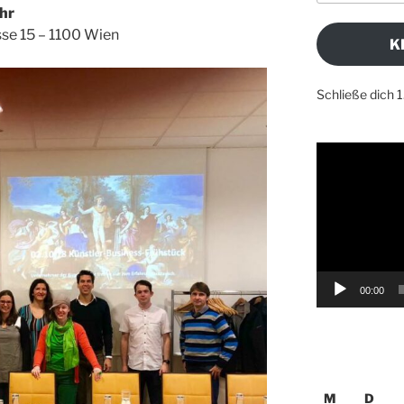
Adresse
hr
e 15 – 1100 Wien
K
Schließe dich 
Video-
Player
00:00
M
D