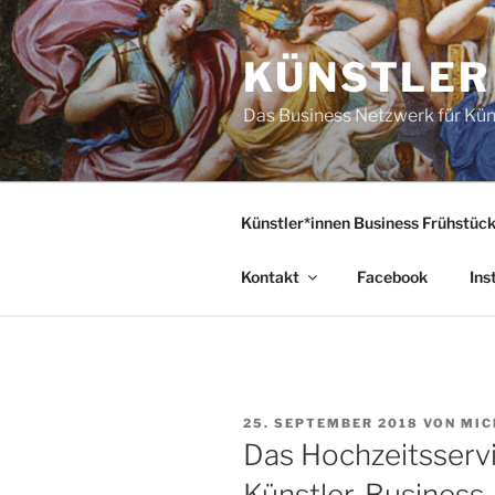
Zum
Inhalt
KÜNSTLER
springen
Das Business Netzwerk für Kün
Künstler*innen Business Frühstüc
Kontakt
Facebook
Ins
VERÖFFENTLICHT
25. SEPTEMBER 2018
VON
MIC
AM
Das Hochzeitsserv
Künstler-Business