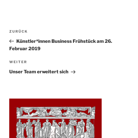
Beitrags-
Vorheriger
ZURÜCK
Navigation
Beitrag
Künstler*innen Business Frühstück am 26.
Februar 2019
Nächster
WEITER
Beitrag
Unser Team erweitert sich