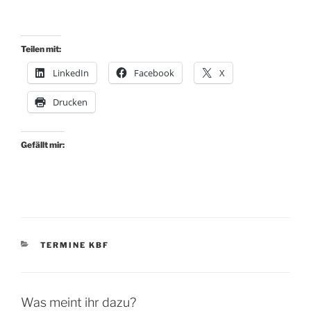
Teilen mit:
LinkedIn
Facebook
X
Drucken
Gefällt mir:
KATEGORIEN
TERMINE KBF
Was meint ihr dazu?