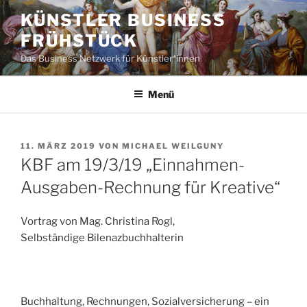
Zum
KÜNSTLER BUSINESS
Inhalt
FRÜHSTÜCK
springen
Das Business Netzwerk für Künstler*innen
Menü
VERÖFFENTLICHT
11. MÄRZ 2019
VON
MICHAEL WEILGUNY
AM
KBF am 19/3/19 „Einnahmen-
Ausgaben-Rechnung für Kreative“
Vortrag von Mag. Christina Rogl,
Selbständige Bilenazbuchhalterin
Buchhaltung, Rechnungen, Sozialversicherung – ein