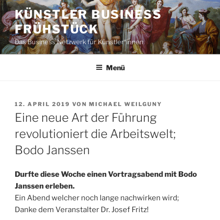
Zum
KÜNSTLER BUSINESS
Inhalt
FRÜHSTÜCK
springen
Das Business Netzwerk für Künstler*innen
Menü
VERÖFFENTLICHT
12. APRIL 2019
VON
MICHAEL WEILGUNY
AM
Eine neue Art der Führung
revolutioniert die Arbeitswelt;
Bodo Janssen
Durfte diese Woche einen Vortragsabend mit Bodo
Janssen erleben.
Ein Abend welcher noch lange nachwirken wird;
Danke dem Veranstalter Dr. Josef Fritz!