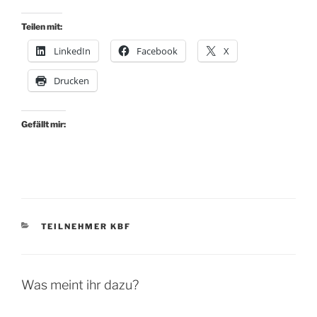
Teilen mit:
LinkedIn
Facebook
X
Drucken
Gefällt mir:
KATEGORIEN
TEILNEHMER KBF
Was meint ihr dazu?