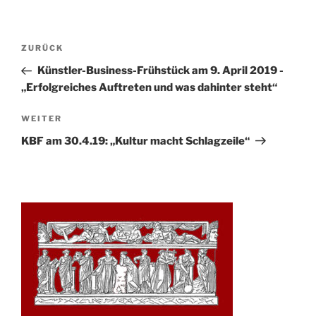
Beitrags-
Vorheriger
ZURÜCK
Navigation
Beitrag
Künstler-Business-Frühstück am 9. April 2019 -
„Erfolgreiches Auftreten und was dahinter steht“
Nächster
WEITER
Beitrag
KBF am 30.4.19: „Kultur macht Schlagzeile“