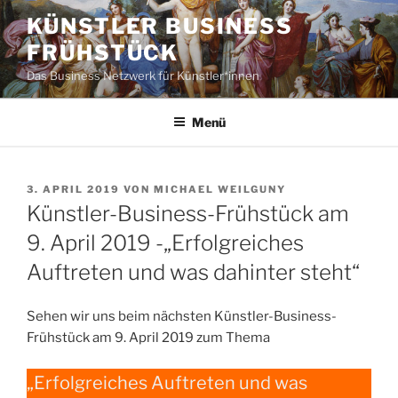
Zum
KÜNSTLER BUSINESS
Inhalt
FRÜHSTÜCK
springen
Das Business Netzwerk für Künstler*innen
Menü
VERÖFFENTLICHT
3. APRIL 2019
VON
MICHAEL WEILGUNY
AM
Künstler-Business-Frühstück am
9. April 2019 -„Erfolgreiches
Auftreten und was dahinter steht“
Sehen wir uns beim nächsten Künstler-Business-
Frühstück am 9. April 2019 zum Thema
„Erfolgreiches Auftreten und was