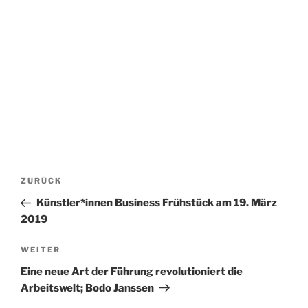
Beitrags-
Vorheriger
ZURÜCK
Navigation
Beitrag
Künstler*innen Business Frühstück am 19. März
2019
Nächster
WEITER
Beitrag
Eine neue Art der Führung revolutioniert die
Arbeitswelt; Bodo Janssen