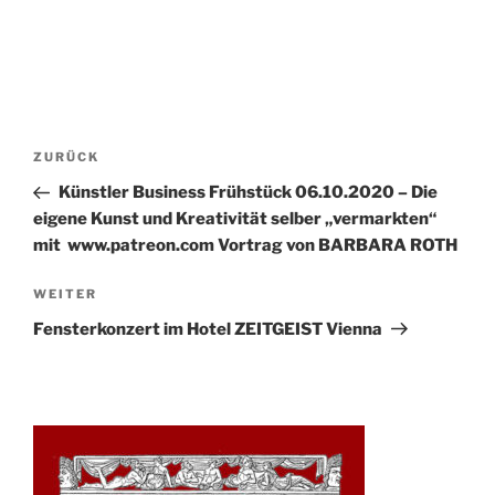
Beitrags-
Vorheriger
ZURÜCK
Navigation
Beitrag
Künstler Business Frühstück 06.10.2020 – Die
eigene Kunst und Kreativität selber „vermarkten“
mit www.patreon.com Vortrag von BARBARA ROTH
Nächster
WEITER
Beitrag
Fensterkonzert im Hotel ZEITGEIST Vienna