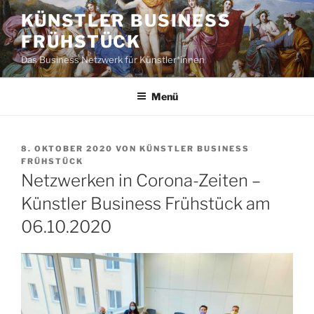
Zum
KÜNSTLER BUSINESS
Inhalt
FRÜHSTÜCK
springen
Das Business Netzwerk für Künstler*innen
Menü
VERÖFFENTLICHT
8. OKTOBER 2020
VON
KÜNSTLER BUSINESS
AM
FRÜHSTÜCK
Netzwerken in Corona-Zeiten –
Künstler Business Frühstück am
06.10.2020