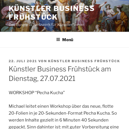
Zum
KÜNSTLER BUSINESS
Inhalt
FRÜHSTÜCK
springen
Das Business Netzwerk für Künstler*innen
Menü
VERÖFFENTLICHT
22. JULI 2021
VON
KÜNSTLER BUSINESS FRÜHSTÜCK
AM
Künstler Business Frühstück am
Dienstag, 27.07.2021
WORKSHOP “Pecha Kucha”
Michael leitet einen Workshop über das neue, flotte
20-Folien in je 20-Sekunden-Format Pecha Kucha. So
werden Inhalte gezielt in 6 Minuten 40 Sekunden
gepackt. Sinn dahinter ist: mit guter Vorbereitung eine