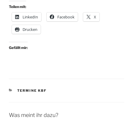
Teilen mit:
LinkedIn
Facebook
X
Drucken
Gefällt mir:
KATEGORIEN
TERMINE KBF
Was meint ihr dazu?