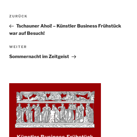
Beitrags-
Vorheriger
ZURÜCK
Navigation
Beitrag
Tschauner Ahoi! – Künstler Business Frühstück
war auf Besuch!
Nächster
WEITER
Beitrag
Sommernacht im Zeitgeist