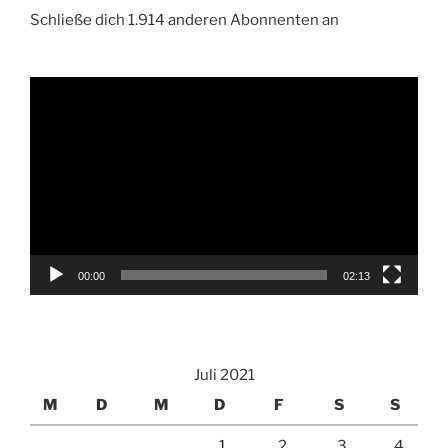
Schließe dich 1.914 anderen Abonnenten an
Video-
Player
00:00
02:13
Juli 2021
M
D
M
D
F
S
S
1
2
3
4