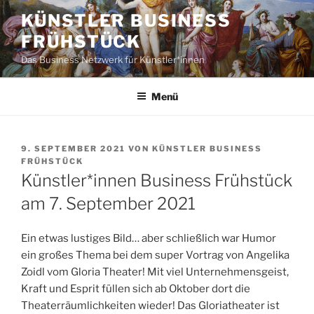
Zum
KÜNSTLER BUSINESS
Inhalt
FRÜHSTÜCK
springen
Das Business Netzwerk für Künstler*innen
Menü
VERÖFFENTLICHT
9. SEPTEMBER 2021
VON
KÜNSTLER BUSINESS
AM
FRÜHSTÜCK
Künstler*innen Business Frühstück
am 7. September 2021
Ein etwas lustiges Bild… aber schließlich war Humor
ein großes Thema bei dem super Vortrag von Angelika
Zoidl vom Gloria Theater! Mit viel Unternehmensgeist,
Kraft und Esprit füllen sich ab Oktober dort die
Theaterräumlichkeiten wieder! Das Gloriatheater ist