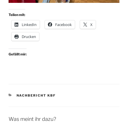
Teilen mit:
LinkedIn
Facebook
X
Drucken
Gefällt mir:
KATEGORIEN
NACHBERICHT KBF
Was meint ihr dazu?