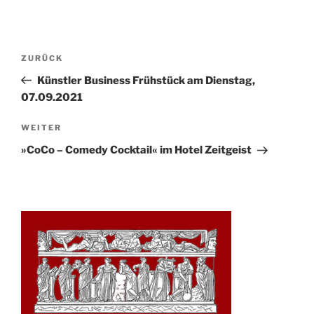
Beitrags-
Vorheriger
ZURÜCK
Navigation
Beitrag
Künstler Business Frühstück am Dienstag,
07.09.2021
Nächster
WEITER
Beitrag
»CoCo – Comedy Cocktail« im Hotel Zeitgeist