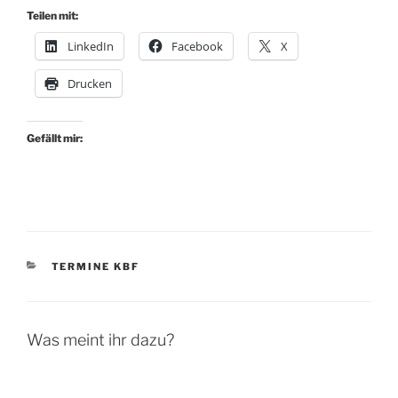
Teilen mit:
LinkedIn
Facebook
X
Drucken
Gefällt mir:
KATEGORIEN
TERMINE KBF
Was meint ihr dazu?