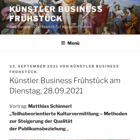
Zum
KÜNSTLER BUSINESS
Inhalt
FRÜHSTÜCK
springen
Das Business Netzwerk für Künstler*innen
Menü
VERÖFFENTLICHT
23. SEPTEMBER 2021
VON
KÜNSTLER BUSINESS
AM
FRÜHSTÜCK
Künstler Business Frühstück am
Dienstag, 28.09.2021
Vortrag:
Matthias Schinnerl
„
Teilhabeorientierte Kulturvermittlung – Methoden
zur Steigerung der Qualität
der Publikumsbeziehung
„