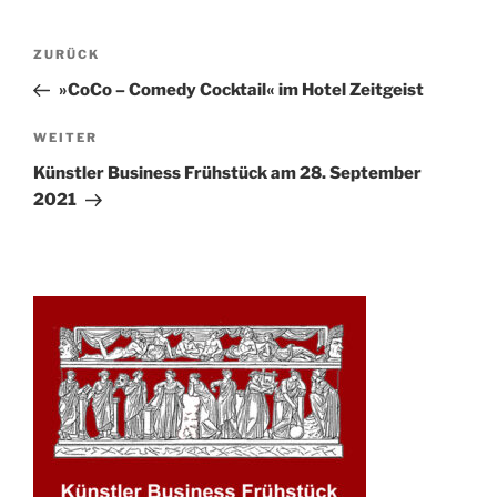
Beitrags-
Vorheriger
ZURÜCK
Navigation
Beitrag
»CoCo – Comedy Cocktail« im Hotel Zeitgeist
Nächster
WEITER
Beitrag
Künstler Business Frühstück am 28. September
2021