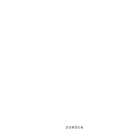
Beitrags-
Vorheriger
ZURÜCK