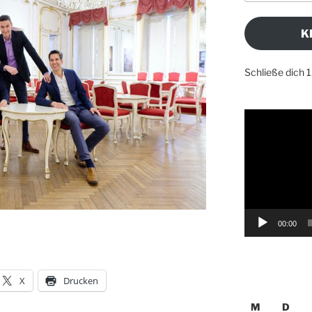
Adresse
K
Schließe dich 
Video-
Player
00:00
X
Drucken
M
D