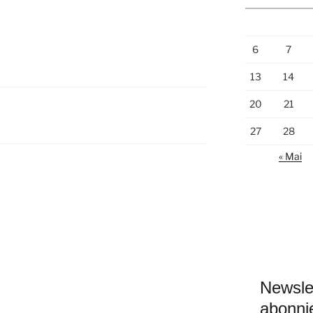
6
7
13
14
20
21
27
28
« Mai
Newsle
abonni