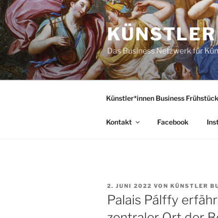
Zum
Inhalt
KÜNSTLER
springen
Das Business Netzwerk für Kün
Künstler*innen Business Frühstüc
Kontakt
Facebook
Ins
VERÖFFENTLICHT
2. JUNI 2022
VON
KÜNSTLER B
AM
Palais Pálffy erfäh
zentraler Ort der