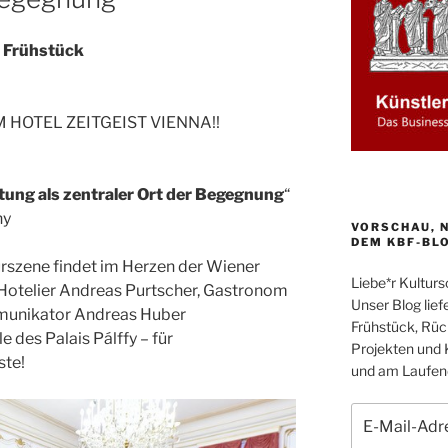
 Frühstück
M HOTEL ZEITGEIST VIENNA!!
rtung als zentraler Ort der Begegnung
“
ny
VORSCHAU, N
DEM KBF-BL
urszene findet im Herzen der Wiener
Liebe*r Kultur
 Hotelier Andreas Purtscher, Gastronom
Unser Blog liefe
munikator Andreas Huber
Frühstück, Rüc
e des Palais Pálffy – für
Projekten und 
ste!
und am Laufend
E-
Mail-