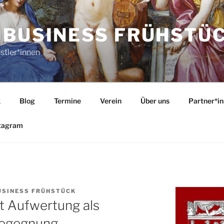
 BUSINESS FRÜHSTÜ
stler*innen
k
Blog
Termine
Verein
Über uns
Partner*i
tagram
USINESS FRÜHSTÜCK
rt Aufwertung als
 Begegnung