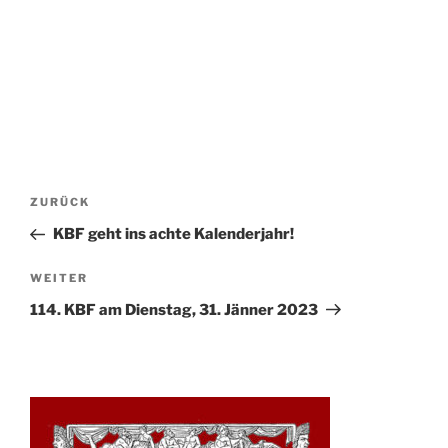
Beitrags-
Vorheriger
ZURÜCK
Navigation
Beitrag
KBF geht ins achte Kalenderjahr!
Nächster
WEITER
Beitrag
114. KBF am Dienstag, 31. Jänner 2023