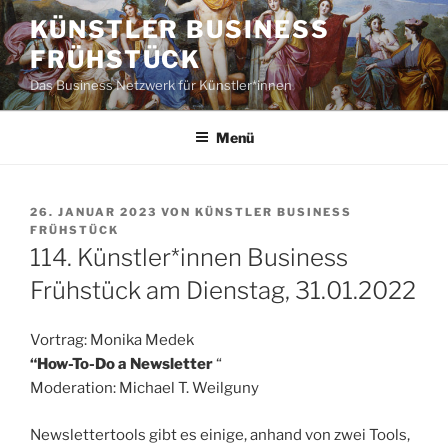
Zum
KÜNSTLER BUSINESS
Inhalt
FRÜHSTÜCK
springen
Das Business Netzwerk für Künstler*innen
Menü
VERÖFFENTLICHT
26. JANUAR 2023
VON
KÜNSTLER BUSINESS
AM
FRÜHSTÜCK
114. Künstler*innen Business
Frühstück am Dienstag, 31.01.2022
Vortrag: Monika Medek
“How-To-Do a Newsletter
“
Moderation: Michael T. Weilguny
Newslettertools gibt es einige, anhand von zwei Tools,