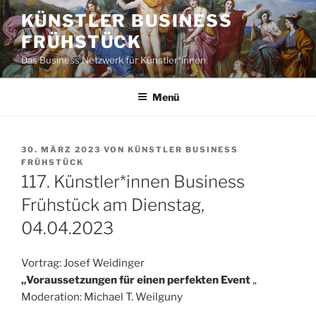
Zum
KÜNSTLER BUSINESS
Inhalt
FRÜHSTÜCK
springen
Das Business Netzwerk für Künstler*innen
Menü
VERÖFFENTLICHT
30. MÄRZ 2023
VON
KÜNSTLER BUSINESS
AM
FRÜHSTÜCK
117. Künstler*innen Business
Frühstück am Dienstag,
04.04.2023
Vortrag: Josef Weidinger
„
Voraussetzungen für einen perfekten Event
„
Moderation: Michael T. Weilguny