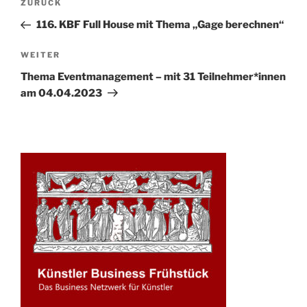
Vorheriger
ZURÜCK
Navigation
Beitrag
116. KBF Full House mit Thema „Gage berechnen“
Nächster
WEITER
Beitrag
Thema Eventmanagement – mit 31 Teilnehmer*innen
am 04.04.2023