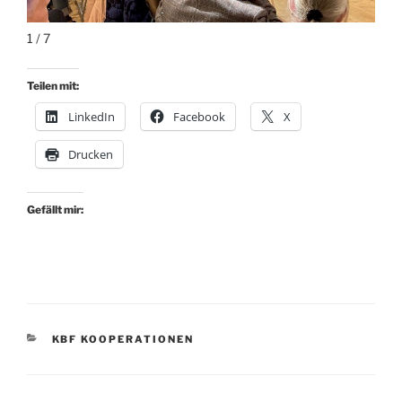
1 / 7
Teilen mit:
LinkedIn
Facebook
X
Drucken
Gefällt mir:
KATEGORIEN
KBF KOOPERATIONEN