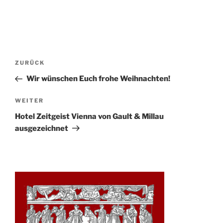
Beitrags-
Vorheriger
ZURÜCK
Navigation
Beitrag
Wir wünschen Euch frohe Weihnachten!
Nächster
WEITER
Beitrag
Hotel Zeitgeist Vienna von Gault & Millau
ausgezeichnet