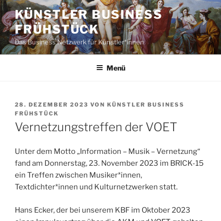
Zum
KÜNSTLER BUSINESS
Inhalt
FRÜHSTÜCK
springen
Das Business Netzwerk für Künstler*innen
Menü
VERÖFFENTLICHT
28. DEZEMBER 2023
VON
KÜNSTLER BUSINESS
AM
FRÜHSTÜCK
Vernetzungstreffen der VOET
Unter dem Motto „Information – Musik – Vernetzung“
fand am Donnerstag, 23. November 2023 im BRICK-15
ein Treffen zwischen Musiker*innen,
Textdichter*innen und Kulturnetzwerken statt.
Hans Ecker, der bei unserem KBF im Oktober 2023