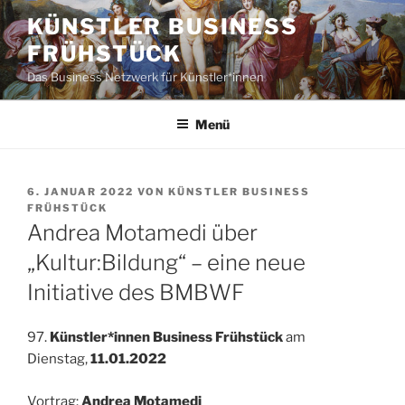
Zum
KÜNSTLER BUSINESS
Inhalt
FRÜHSTÜCK
springen
Das Business Netzwerk für Künstler*innen
Menü
VERÖFFENTLICHT
6. JANUAR 2022
VON
KÜNSTLER BUSINESS
AM
FRÜHSTÜCK
Andrea Motamedi über
„Kultur:Bildung“ – eine neue
Initiative des BMBWF
97.
Künstler*innen Business Frühstück
am
Dienstag,
11.01.2022
Vortrag:
Andrea Motamedi