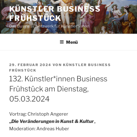
Zum
KÜNSTLER BUSINESS
Inhalt
FRÜHSTÜCK
springen
Das Business Netzwerk für Künstler*innen
Menü
VERÖFFENTLICHT
29. FEBRUAR 2024
VON
KÜNSTLER BUSINESS
AM
FRÜHSTÜCK
132. Künstler*innen Business
Frühstück am Dienstag,
05.03.2024
Vortrag: Christoph Angerer
„
Die Veränderungen in Kunst & Kultur
„
Moderation: Andreas Huber