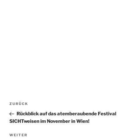
Beitrags-
Vorheriger
ZURÜCK
Navigation
Beitrag
Rückblick auf das atemberaubende Festival
SICHTweisen im November in Wien!
Nächster
WEITER