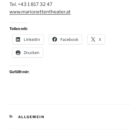
Tel. +43 1 817 32 47
www.marionettentheater.at
Teilen mit:
LinkedIn
Facebook
X
Drucken
Gefällt mir:
KATEGORIEN
ALLGEMEIN