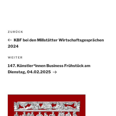
Beitrags-
Vorheriger
ZURÜCK
Navigation
Beitrag
KBF bei den Millstätter Wirtschaftsgesprächen
2024
Nächster
WEITER
Beitrag
147. Künstler*innen Business Frühstück am
Dienstag, 04.02.2025