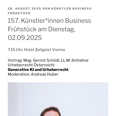
VERÖFFENTLICHT
28. AUGUST 2025
VON
KÜNSTLER BUSINESS
AM
FRÜHSTÜCK
157. Künstler*innen Business
Frühstück am Dienstag,
02.09.2025
7:15 Uhr, Hotel Zeitgeist Vienna
Vortrag: Mag. Gernot Schödl, LL.M. (Initiative
Urheberrecht Österreich)
Generative KI und Urheberrecht
Moderation: Andreas Huber