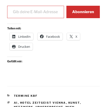
Gib deine E-Mail-Adresse ein …
Abonnieren
Teilen mit:
LinkedIn
Facebook
X
Drucken
Gefällt mir:
KATEGORIEN
TERMINE KBF
SCHLAGWÖRTER
AI
,
HOTEL ZEITGEIST VIENNA
,
KUNST
,
NETZWERK
,
URHEBERRECHT
,
WIEN