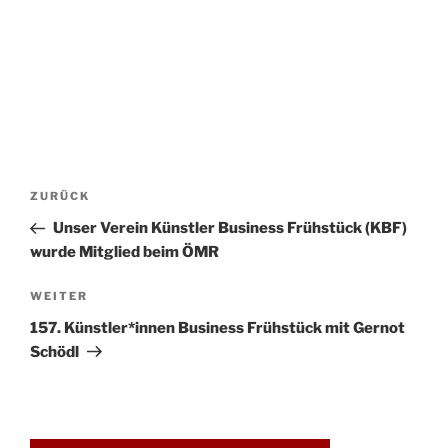
Beitrags-
Vorheriger
ZURÜCK
Navigation
Beitrag
Unser Verein Künstler Business Frühstück (KBF)
wurde Mitglied beim ÖMR
Nächster
WEITER
Beitrag
157. Künstler*innen Business Frühstück mit Gernot
Schödl