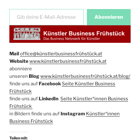
Gib deine E-Mail-Adresse ein …
Abonnieren
Mail
office@künstlerbusinessfrühstück.at​
Website
​
www.künstlerbusinessfrühstück.at
abonniere
unseren
Blog
www.künstlerbusinessfrühstück.at/blog/
​finde uns auf
Facebook​
Seite Künstler Business
Frühstück​
finde uns auf ​
LinkedIn
​
Seite Künstler*innen Business
Frühstück
in Bildern finde uns auf
Instagram
Künstler*innen
Bu
siness Frühstück
Teilen mit: