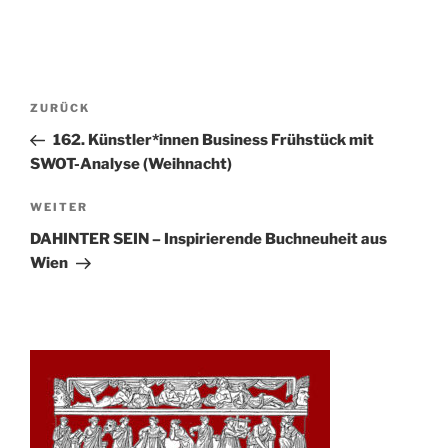
Beitrags-
Vorheriger
ZURÜCK
Navigation
Beitrag
162. Künstler*innen Business Frühstück mit
SWOT-Analyse (Weihnacht)
Nächster
WEITER
Beitrag
DAHINTER SEIN – Inspirierende Buchneuheit aus
Wien