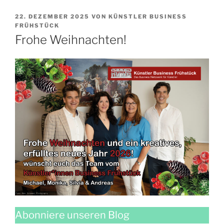
VERÖFFENTLICHT
22. DEZEMBER 2025
VON
KÜNSTLER BUSINESS
AM
FRÜHSTÜCK
Frohe Weihnachten!
Abonniere unseren Blog