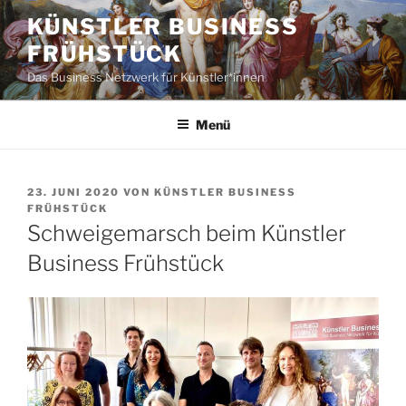
Zum
KÜNSTLER BUSINESS
Inhalt
FRÜHSTÜCK
springen
Das Business Netzwerk für Künstler*innen
Menü
VERÖFFENTLICHT
23. JUNI 2020
VON
KÜNSTLER BUSINESS
AM
FRÜHSTÜCK
Schweigemarsch beim Künstler
Business Frühstück