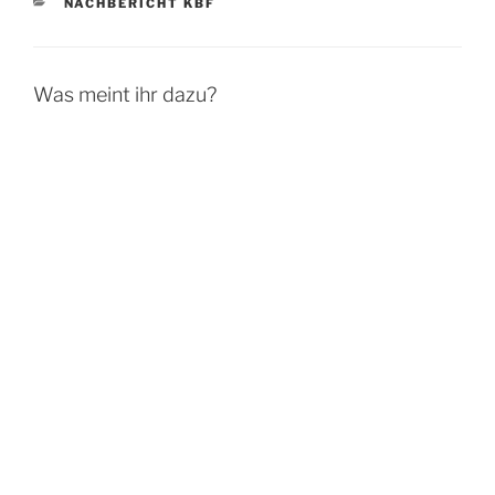
KATEGORIEN
NACHBERICHT KBF
Was meint ihr dazu?