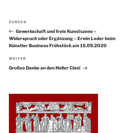
Beitrags-
Vorheriger
ZURÜCK
Navigation
Beitrag
Gewerkschaft und freie Kunstszene –
Widerspruch oder Ergänzung – Erwin Leder beim
Künstler Business Frühstück am 15.09.2020
Nächster
WEITER
Beitrag
Großes Danke an den Heller Clan!