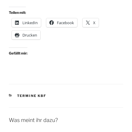
Teilen mit:
LinkedIn
Facebook
X
Drucken
Gefällt mir:
KATEGORIEN
TERMINE KBF
Was meint ihr dazu?