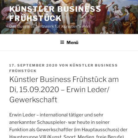
Zum
KÜNSTLER BUSINESS
Inhalt
FRÜHSTÜCK
springen
Das Business Netzwerk für Künstler*innen
Menü
VERÖFFENTLICHT
17. SEPTEMBER 2020
VON
KÜNSTLER BUSINESS
AM
FRÜHSTÜCK
Künstler Business Frühstück am
Di, 15.09.2020 – Erwin Leder/
Gewerkschaft
Erwin Leder – international tätiger und sehr
anerkannter Schauspieler- war heute in seiner
Funktion als Gewerkschaftler (im Hauptausschuss) der
Hauptgruppe VIII (Kunst, Sport, Medien, freie Berufe)