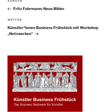
Vorheriger
ZURÜCK
Navigation
Beitrag
Fritz Fuhrmann: Neue Bilder
Nächster
WEITER
Beitrag
Künstler*innen Business Frühstück mit Workshop
„Netzwerken“