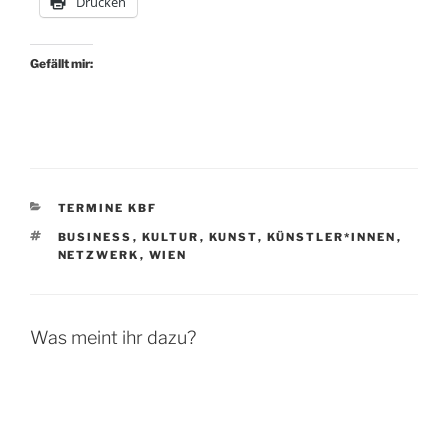
Drucken
Gefällt mir:
KATEGORIEN
TERMINE KBF
SCHLAGWÖRTER
BUSINESS
,
KULTUR
,
KUNST
,
KÜNSTLER*INNEN
,
NETZWERK
,
WIEN
Was meint ihr dazu?