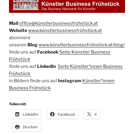
Mail
office@künstlerbusinessfrühstück.at​
Website
​
www.künstlerbusinessfrühstück.at
abonniere
unseren
Blog
www.künstlerbusinessfrühstück.at/blog/
​finde uns auf
Facebook​
Seite Künstler Business
Frühstück​
finde uns auf ​
LinkedIn
​
Seite Künstler*innen Business
Frühstück
in Bildern finde uns auf
Instagram
Künstler*innen
Bu
siness Frühstück
Teilen mit:
LinkedIn
Facebook
X
Drucken