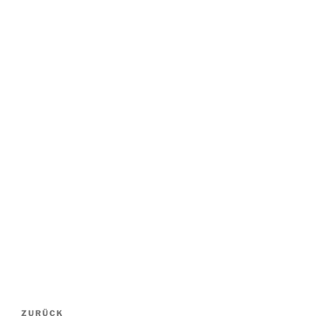
Beitrags-
Vorheriger
ZURÜCK